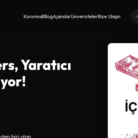
Kurumsal
Blog
Ajanslar
Üniversiteler
Bize Ulaşın
rs, Yaratıcı
ıyor!
den biri olan,