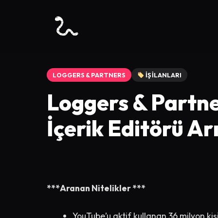
LOGGERS & PARTNERS
İŞ İLANLARI
Loggers & Partne
İçerik Editörü Ar
***Aranan Nitelikler ***
YouTube’u aktif kullanan 36 milyon kişi