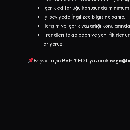
İçerik editörlüğü konusunda minimum 2 
İyi seviyede İngilizce bilgisine sahip,
İletişim ve içerik yazarlığı konularında
Trendleri takip eden ve yeni fikirler ür
arıyoruz.
Başvuru için
Ref: Y.EDT
yazarak
ozge@l