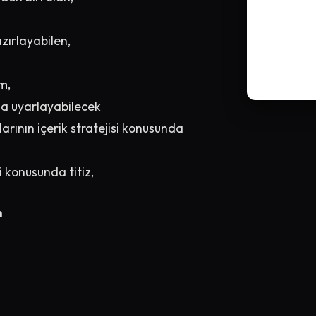
zırlayabilen,
m,
ına uyarlayabilecek
arının içerik stratejisi konusunda
 konusunda titiz,
m