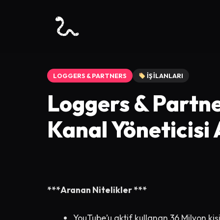
LOGGERS & PARTNERS
İŞ İLANLARI
Loggers & Partn
Kanal Yöneticisi 
***Aranan Nitelikler ***
YouTube’u aktif kullanan 36 Milyon kişi