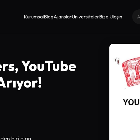
Kurumsal
Blog
Ajanslar
Üniversiteler
Bize Ulaşın
ers, YouTube
Arıyor!
den biri olan,