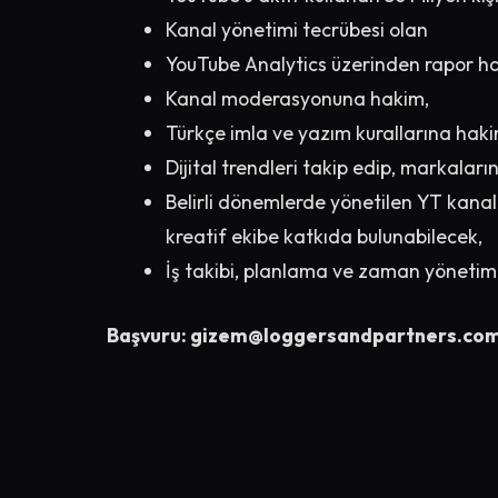
Kanal yönetimi tecrübesi olan
YouTube Analytics üzerinden rapor ha
Kanal moderasyonuna hakim,
Türkçe imla ve yazım kurallarına haki
Dijital trendleri takip edip, markalar
Belirli dönemlerde yönetilen YT kanall
kreatif ekibe katkıda bulunabilecek,
İş takibi, planlama ve zaman yönetimi
Başvuru:
gizem@loggersandpartners.co